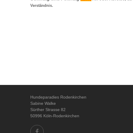
Verständnis.
Hundeparadies Rodenkirchen
Sabine Walke
Sürther Strasse 82
50996 Köln-Rodenkirchen