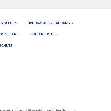
SSTÄTTE
ÜBERNACHT BETREUUNG
GSZEITEN
FUTTER KISTE
SCHUTZ
barn gegenüber nich
t möglich, wir bitten da um ihr