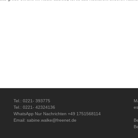
Tel.: 0221- 393775
M
Tel.: 0221- 42324136
es
WhatsApp Nur Nachrichten +49 1751568114
Email: sabine.walke@freenet.de
B
B