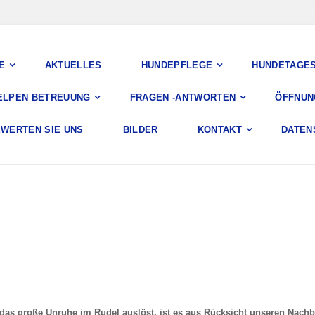
E
AKTUELLES
HUNDEPFLEGE
HUNDETAGE
ELPEN BETREUUNG
FRAGEN -ANTWORTEN
ÖFFNUN
WERTEN SIE UNS
BILDER
KONTAKT
DATEN
das große Unruhe im Rudel auslöst, ist es aus Rücksicht unseren Nach