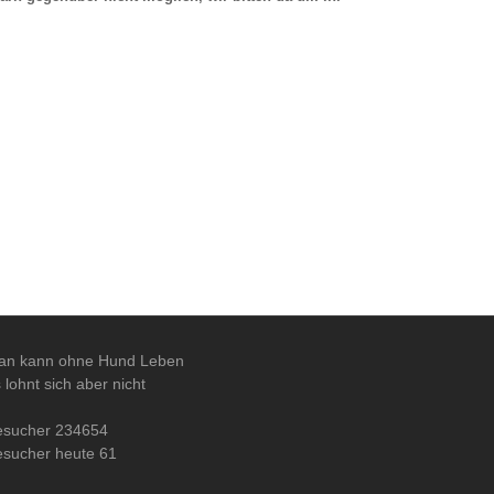
an kann ohne Hund Leben
 lohnt sich aber nicht
esucher 234654
esucher heute 61